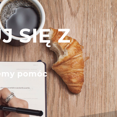
 SIĘ Z
I
żemy pomóc