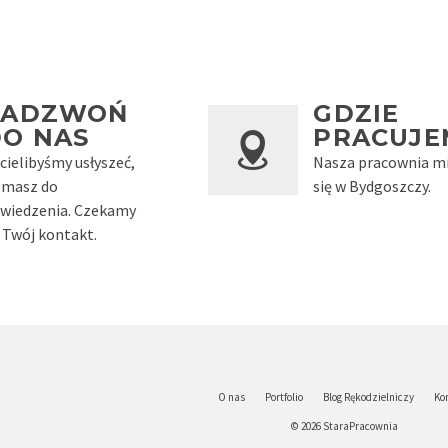
ZADZWOŃ
GDZIE
DO NAS
PRACUJE
cielibyśmy usłyszeć,
Nasza pracownia mi
 masz do
się w Bydgoszczy.
wiedzenia. Czekamy
 Twój kontakt.
O nas
Portfolio
Blog Rękodzielniczy
Ko
© 2026 StaraPracownia