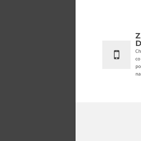
Ch
co
po
na