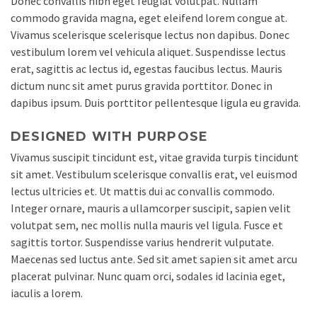
Donec convallis nibh eget feugiat volutpat. Nullam
commodo gravida magna, eget eleifend lorem congue at.
Vivamus scelerisque scelerisque lectus non dapibus. Donec
vestibulum lorem vel vehicula aliquet. Suspendisse lectus
erat, sagittis ac lectus id, egestas faucibus lectus. Mauris
dictum nunc sit amet purus gravida porttitor. Donec in
dapibus ipsum. Duis porttitor pellentesque ligula eu gravida.
DESIGNED WITH PURPOSE
Vivamus suscipit tincidunt est, vitae gravida turpis tincidunt
sit amet. Vestibulum scelerisque convallis erat, vel euismod
lectus ultricies et. Ut mattis dui ac convallis commodo.
Integer ornare, mauris a ullamcorper suscipit, sapien velit
volutpat sem, nec mollis nulla mauris vel ligula. Fusce et
sagittis tortor. Suspendisse varius hendrerit vulputate.
Maecenas sed luctus ante. Sed sit amet sapien sit amet arcu
placerat pulvinar. Nunc quam orci, sodales id lacinia eget,
iaculis a lorem.